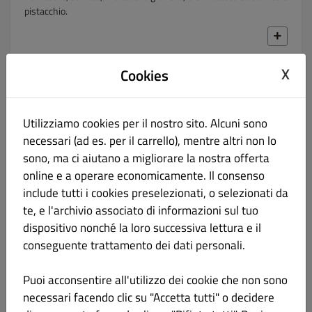
pistacchio.
X
Cookies
CALZONI
CREAZIONI KANA'S
Utilizziamo cookies per il nostro sito. Alcuni sono
necessari (ad es. per il carrello), mentre altri non lo
PIZZE METRO KANA'S
sono, ma ci aiutano a migliorare la nostra offerta
online e a operare economicamente. Il consenso
include tutti i cookies preselezionati, o selezionati da
AGGIUNTE
te, e l'archivio associato di informazioni sul tuo
dispositivo nonché la loro successiva lettura e il
BIBITE
conseguente trattamento dei dati personali.
BIRRE
Puoi acconsentire all'utilizzo dei cookie che non sono
necessari facendo clic su "Accetta tutti" o decidere