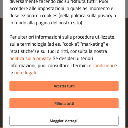
diversamente facendo clic su "Rifiuta tutti". Puoi
accedere alle impostazioni in qualsiasi momento e
deselezionare i cookies (nella politica sulla privacy o
in fondo alla pagina del nostro sito).
Modifica le impostazioni dei cookie
Per ulteriori informazioni sulle procedure utilizzate,
Contattaci
sulla terminologia (ad es. "cookie", "marketing" e
Informativa sulla privacy
"statistiche") e sui tuoi diritti, consulta la nostra
Termini e condizioni
politica sulla privacy
. Se desideri ulteriori
Legal notice
informazioni, puoi consultare i termini e
condizioni
e
METODI DI PAGAMENTO PER LA CONSEGNA A DOMICILIO
le
note legali
.
METODI DI PAGAMENTO PER L' ASPORTO
Accetta tutti
Rifiuta tutti
© 2026 Pizzeria Kana's
Software gestione ordini e take away fornito da
Maggiori dettagli
DISH