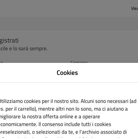
Vis
gistrati
acile e lo sarà sempre.
me
Cognome
Cookies
rizzo e-mail
tilizziamo cookies per il nostro sito. Alcuni sono necessari (ad
s. per il carrello), mentre altri non lo sono, ma ci aiutano a
migliorare la nostra offerta online e a operare
sword
Conferma password
economicamente. Il consenso include tutti i cookies
reselezionati, o selezionati da te, e l'archivio associato di