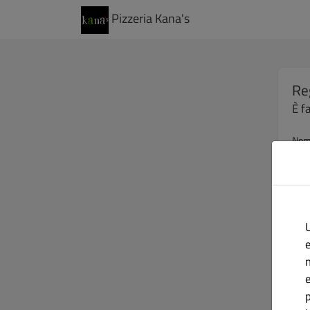
Pizzeria Kana's
Re
È f
No
Indi
U
e
Pas
p