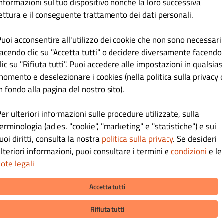
informazioni sul tuo dispositivo nonché la loro successiva
fono
lettura e il conseguente trattamento dei dati personali.
essuno
Puoi acconsentire all'utilizzo dei cookie che non sono necessari
facendo clic su "Accetta tutti" o decidere diversamente facendo
Tienimi aggiornato con le offerte via e-mail.
lic su "Rifiuta tutti". Puoi accedere alle impostazioni in qualsias
Facendo clic su “Registrati” accetti i
Termini e condizioni
e la
Politica sulla pri
momento e deselezionare i cookies (nella politica sulla privacy 
stabiliti per questo sito.
n fondo alla pagina del nostro sito).
Registrati
er ulteriori informazioni sulle procedure utilizzate, sulla
erminologia (ad es. "cookie", "marketing" e "statistiche") e sui
Accedi
uoi diritti, consulta la nostra
politica sulla privacy
. Se desideri
lteriori informazioni, puoi consultare i termini e
condizioni
e le
ote legali
.
Accetta tutti
Rifiuta tutti